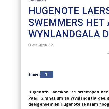
deelgeneem
HUGENOTE LAER
SWEMMERS HET 
WYNLANDGALA D
2nd March 2023
A
Share:
Hugenote Laerskool se swemspan het
Paarl Gimnasium se Wynlandgala dee
deelgeneem en Hugenote se naam hoog ge