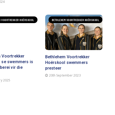
2024
M VOORTREKKER HOËRSKOOL
BETHLEHEM VOORTREKKER HOËRSKOOL
 Voortrekker
Bethlehem Voortrekker
 se swemmers is
Hoërskool swemmers
erei vir die
presteer
20th September 2023
ry 2025