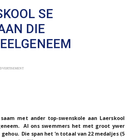
SKOOL SE
AAN DIE
EELGENEEM
DVERTISEMENT
 saam met ander top-swenskole aan Laerskool
lgeneem. Al ons swemmers het met groot ywer
hou. Die span het ’n totaal van 22 medaljes (5