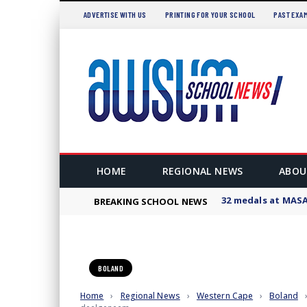
EWS
ADVERTISE WITH US
PRINTING FOR YOUR SCHOOL
PAST EXAM
HOME
REGIONAL NEWS
ABOU
32 medals at MASA
BREAKING SCHOOL NEWS
BOLAND
Home
›
Regional News
›
Western Cape
›
Boland