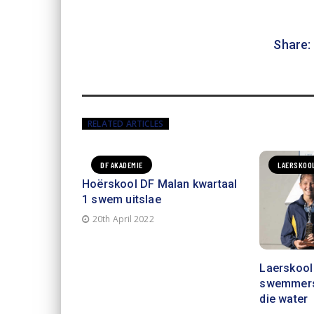
Share:
RELATED ARTICLES
DF AKADEMIE
LAERSKOO
Hoërskool DF Malan kwartaal
1 swem uitslae
20th April 2022
Laerskool
swemmers 
die water