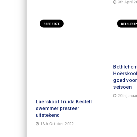
9th April 
FREE STATE
BETHLEHE
Bethlehem
Hoërskool
goed voorb
seisoen
20th Janua
Laerskool Truida Kestell
swemmer presteer
uitstekend
18th October 2022