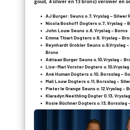
goud, 4 silwer en 13 brons) verower en 
AJ Burger:
Seuns o.7, Vryslag – Silwer 
Nicola Boshoff
Dogters o.7, Vryslag – 
John Louw
Seuns o.8, Vryslag – Borns
Emma Thiart
Dogters o.8, Vryslag – Br
Reynhardt Grobler
Seuns o.9,Vryslag –
Brons
Adriaan Burger
Seuns o.10,Vryslag – B
Lize-Mari Vorster
Dogters o.10,Vryslag 
Ané Human
Dogters o.10, Borsslag – G
Mali Louw
Dogters o.11, Borsslag – Silw
Pieter le Grange
Seuns o.12.Vryslag – B
Klaradyn Neethling
Dogter 0.13, Vrysla
Rosie Büchner
Dogters o.13, Borsslag 