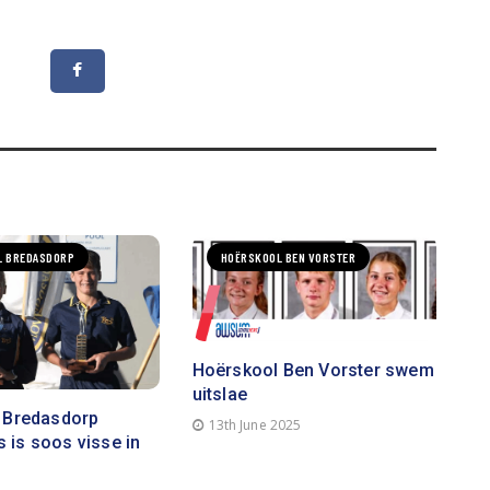
L BREDASDORP
HOËRSKOOL BEN VORSTER
Hoërskool Ben Vorster swem
uitslae
 Bredasdorp
13th June 2025
is soos visse in