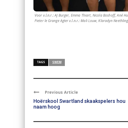
Voor v.l.n.r.: AJ Burger, Emma Thiart, Nicola Boshoff, Ané 
Pieter le Grange Agter v.l.n.r.: Mali Louw, Klaradyn Neethlin
TAGS
SWEM
Previous Article
Hoërskool Swartland skaakspelers hou
naam hoog