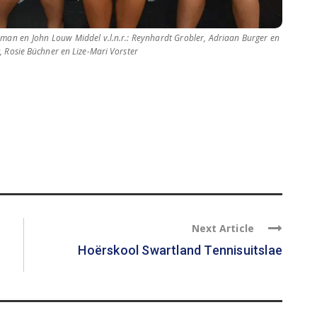
Human en John Louw Middel v.l.n.r.: Reynhardt Grobler, Adriaan Burger en
g, Rosie Büchner en Lize-Mari Vorster
Next Article
Hoërskool Swartland Tennisuitslae