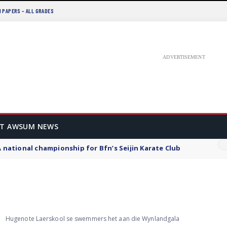
 PAPERS – ALL GRADES
ADVERTISEMENT
T AWSUM NEWS
 national championship for Bfn’s Seijin Karate Club
›
Hugenote Laerskool se swemmers het aan die Wynlandgala